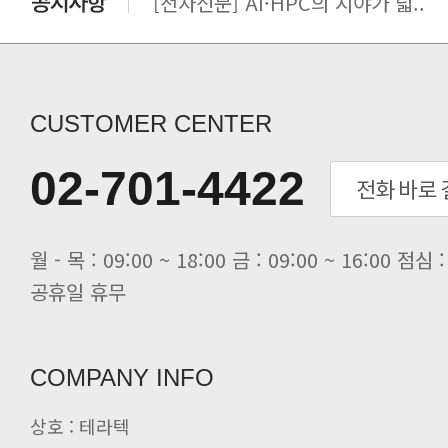
[전자신문] AI·HPC의 시야가 넓..
[전자신문] 우리 AI·HPC 제대로..
[전자신문] All In One AI..
[세미나] TAE SUNG S&E T..
[전자신문] “민감 데이터도 안심하고.
CUSTOMER CENTER
[전자신문] 테라텍-엣지에이아이, 국.
[전자신문] 테라텍과 함께 최적의 H.
02-701-4422
[전자신문] AI 인프라 써보고 결정..
[전자신문] 공영삼 테라텍 대표 “단..
[전자신문] 당신의 AI GPU, 지..
공휴일 휴무
COMPANY INFO
상호 : 테라텍