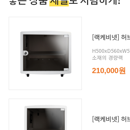
[랙케비넷] 허브
소재의 경량랙
210,000원
[랙케비넷] 허브