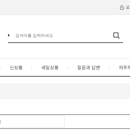
로
신상품
세일상품
질문과 답변
자주
랙